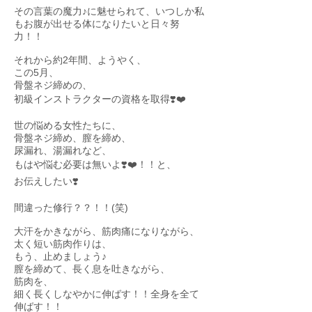
その言葉の魔力♪に魅せられて、いつしか私
もお腹が出せる体になりたいと日々努
力！！
それから約2年間、ようやく、
この5月、
骨盤ネジ締めの、
初級インストラクターの資格を取得❣️❤️
世の悩める女性たちに、
骨盤ネジ締め、膣を締め、
尿漏れ、湯漏れなど、
もはや悩む必要は無いよ❣️❤️！！と、
お伝えしたい❣️
間違った修行？？！！(笑)
大汗をかきながら、筋肉痛になりながら、
太く短い筋肉作りは、
もう、止めましょう♪
膣を締めて、長く息を吐きながら、
筋肉を、
細く長くしなやかに伸ばす！！全身を全て
伸ばす！！