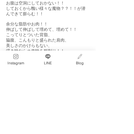
お腹は空洞にしておかない！！
しておくから醜い様々な魔物？？！！が潜
んできて膨らむ！！
余分な脂肪やお肉！！
伸ばして伸ばして埋めて、埋めて！！
こってりとついた背脂、
脇腹、こんもりと盛られた肩肉、
美しさのかけらもない、
浮き輪ならぬ肉輪を粗削り！！
それがユカ先生考案！！
Instagram
LINE
Blog
美ボディを作る魔法の、
最強の骨盤ネジ締めメソッド♪なのです。
私と一緒に、初めの一歩、
始めませんか？♪♪♪
ぽっこりお腹に、さよなら👋しません
か？？！！