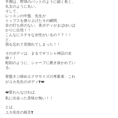
手脚は、野球のバットのように細く長く、
丸太のように丸い。
そして、
レッスンの中盤、先生が
トップスを捲り上げたその瞬間、
非の打ち所のない、美ボディがまばゆいば
かりに出現！！
こんなにステキな女性がいるの？？！！
と、
我を忘れて見惚れてしまった！！
そのボディは、まるでギリシャ神話の女
神！！
彫刻のように、シャープに磨き抜かれてい
る。
骨盤ネジ締めエクササイズの考案者、これ
がユカ先生のボディ❣️❤️
❤️変わらなければ、
私に出会った意味が無い！！
とは、
ユカ先生の格言❣️