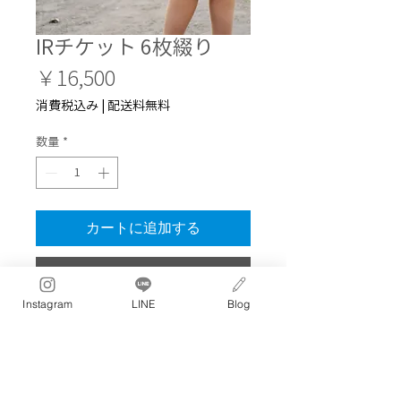
IRチケット 6枚綴り
価
￥16,500
格
消費税込み
|
配送料無料
数量
*
カートに追加する
今すぐ購入
Instagram
LINE
Blog
2750円/回