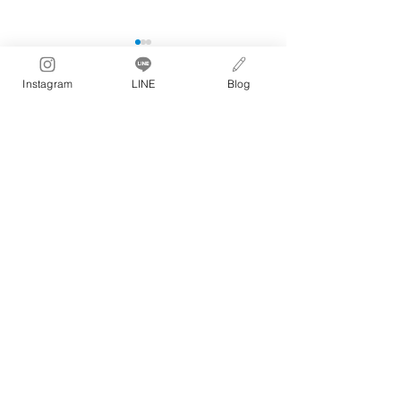
オンラインレッスン
オンラインレッ
Instagram
LINE
Blog
season7受付開始
season6受付開始
コメント
5月26日(火)から、リニュー
12月6日(土)から
アルしたバリ島オンラインレ
ンラインレッスンse
ッスンseason7を開始いたし
開始いたします。 
コメントを追加…
ます。 詳細はコチラから。
チラから 。
骨盤ネジ締め
®
ボディメイクエクササイズ