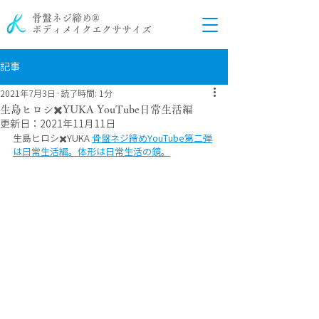
骨盤ネジ締め®
ボディメイクエクササイズ
記事
2021年7月3日
読了時間: 1分
生島ヒロシ✖️YUKA YouTube日常生活編
更新日：
2021年11月11日
生島ヒロシ✖️YUKA 
骨盤ネジ締めYouTube第二弾
は日常生活編。体形は日常生活の鏡。